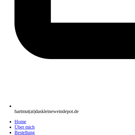
hartmut(at)daskleineweindepot.de
Home
Über mich
Bestellung