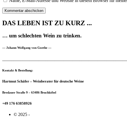
Name, E-Mail-Adresse und Website in diesem Browser für meine
DAS LEBEN IST ZU KURZ ...
… um schlechten Wein zu trinken.
— Johann Wolfgang von Goethe —
_______________________________________________________
Kontakt & Bestellung:
Hartmut Schäfer – Weinberater für deutsche Weine
Breslauer Straße 9 – 63486 Bruchköbel
+49 176 63858926
© 2025 -